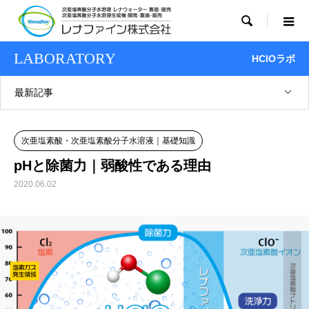

LABORATORY
HClOラボ
最新記事
次亜塩素酸・次亜塩素酸分子水溶液｜基礎知識
pHと除菌力｜弱酸性である理由
2020.06.02