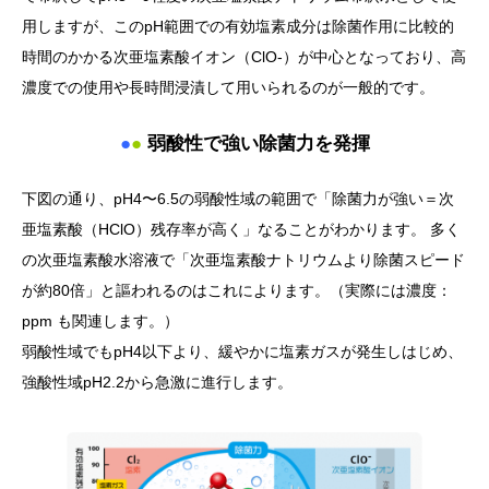
用しますが、このpH範囲での有効塩素成分は除菌作用に比較的
時間のかかる次亜塩素酸イオン（ClO-）が中心となっており、高
濃度での使用や長時間浸漬して用いられるのが一般的です。
●
●
弱酸性で強い除菌力を発揮
下図の通り、pH4〜6.5の弱酸性域の範囲で「除菌力が強い＝次
亜塩素酸（HClO）残存率が高く」なることがわかります。 多く
の次亜塩素酸水溶液で「次亜塩素酸ナトリウムより除菌スピード
が約80倍」と謳われるのはこれによります。（実際には濃度：
ppm も関連します。）
弱酸性域でもpH4以下より、緩やかに塩素ガスが発生しはじめ、
強酸性域pH2.2から急激に進行します。