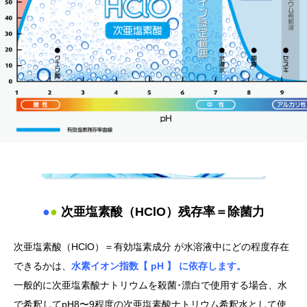
●
●
次亜塩素酸（HClO）残存率＝除菌力
次亜塩素酸（HClO）＝有効塩素成分 が水溶液中にどの程度存在
できるかは、
水素イオン指数【 pH 】 に依存します。
一般的に次亜塩素酸ナトリウムを殺菌･漂白で使用する場合、水
で希釈してpH8〜9程度の次亜塩素酸ナトリウム希釈水として使