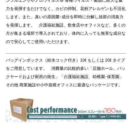
ンフルエンザやノロウイルス等 各種ウイルス・菌類に絶大な威
力を発揮するだけでなく、カビの抑制、花粉アレルゲンも不活化
します。また、臭いの原因菌･成分を即時に分解し抜群の消臭力
を発揮します。 介護福祉施設、飲食店やオフィスなど、多くの
方が集まる場所で導入されており、体内に入っても無害な成分な
ので安心してご使用いただけます。
バッグインボックス（給水コック付き）10ℓ もしくは 20ℓ タイプ
をご用意しています。 消費量の比較的多い「店舗ホール、バッ
クヤードおよび厨房の衛生」「介護福祉施設、幼稚園･保育園」
その他 商業施設や小中規模オフィスに最適なパッケージです。
