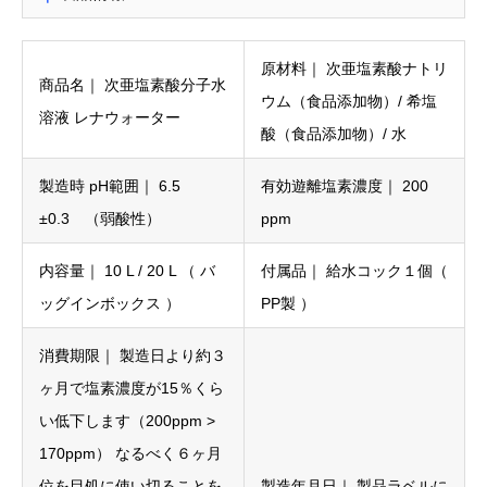
原材料｜ 次亜塩素酸ナトリ
商品名｜ 次亜塩素酸分子水
ウム（食品添加物）/ 希塩
溶液 レナウォーター
酸（食品添加物）/ 水
製造時 pH範囲｜ 6.5
有効遊離塩素濃度｜ 200
±0.3 （弱酸性）
ppm
内容量｜ 10 L / 20 L （ バ
付属品｜ 給水コック１個（
ッグインボックス ）
PP製 ）
消費期限｜ 製造日より約３
ヶ月で塩素濃度が15％くら
い低下します（200ppm >
170ppm） なるべく６ヶ月
位を目処に使い切ることを
製造年月日｜ 製品ラベルに