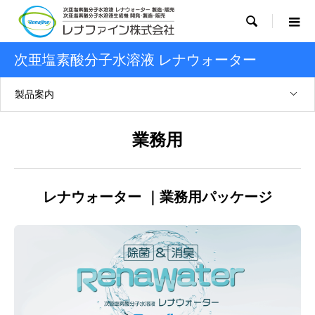

次亜塩素酸分子水溶液 レナウォーター
製品案内
業務用
レナウォーター ｜業務用パッケージ